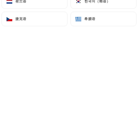
荷兰语
荷兰语
한국어（韩语）
한국어（韩语）
捷克语
捷克语
希腊语
希腊语
Jamil bahnini 已评分
JB
5/5
ACCUEIL ET SERVICE TRES AGREABLE
CUISINE DELICIEUSE
13/03/2026
•
04:40
Manon FOURCAT 已评分
MF
5/5
12/03/2026
•
01:55
Charlotte Paillieux 已评分
CP
5/5
toujours bien accueillis ! nous aimons
beaucoup faire notre diner annuel sur la