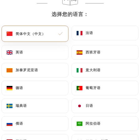
菜单
ZH
选择您的语言：
选择您的语言：
法语
法语
简体中文（中文）
简体中文（中文）
英语
英语
西班牙语
西班牙语
/
主页
评价
评价
加泰罗尼亚语
加泰罗尼亚语
意大利语
意大利语
德语
德语
葡萄牙语
葡萄牙语
1574 Uniiti 评论
瑞典语
瑞典语
日语
日语
4.5 / 5
俄语
俄语
阿拉伯语
阿拉伯语
评论已核实，100% 真实。