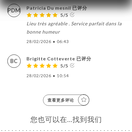
Patricia Du mesnil 已评分
PDM
5/5
Lieu très agréable . Service parfait dans la
bonne humeur
28/02/2026
•
06:43
Brigitte Cotteverte 已评分
BC
5/5
28/02/2026
•
10:54
查看更多评论
您也可以在…找到我们