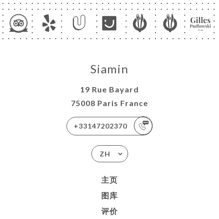
Siamin
19 Rue Bayard
75008 Paris France
+33147202370
ZH
主页
图库
评价